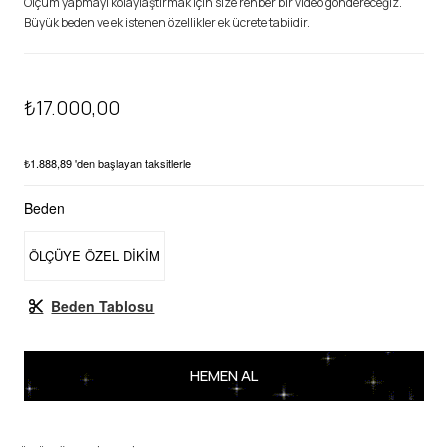
Ölçüm yapmayı kolaylaştırmak için size rehber bir video göndereceğiz.
Büyük beden ve ek istenen özellikler ek ücrete tabiidir.
₺17.000,00
₺1.888,89
'den başlayan taksitlerle
Beden
ÖLÇÜYE ÖZEL DİKİM
Beden Tablosu